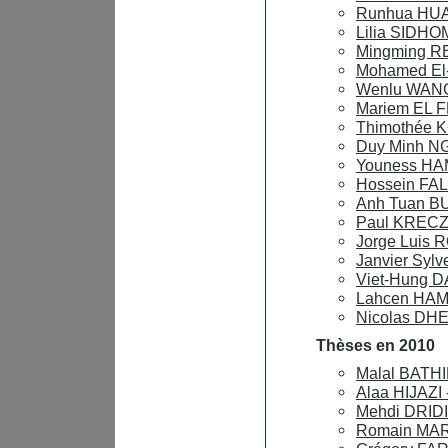
Runhua HUAN
Lilia SIDHOM
Mingming RE
Mohamed El-
Wenlu WANG 
Mariem EL F
Thimothée K
Duy Minh NG
Youness HAM
Hossein FAL
Anh Tuan BU
Paul KRECZA
Jorge Luis 
Janvier Sylv
Viet-Hung D
Lahcen HAM
Nicolas DHEI
Thèses en 2010
Malal BATHIL
Alaa HIJAZI 
Mehdi DRIDI 
Romain MARI