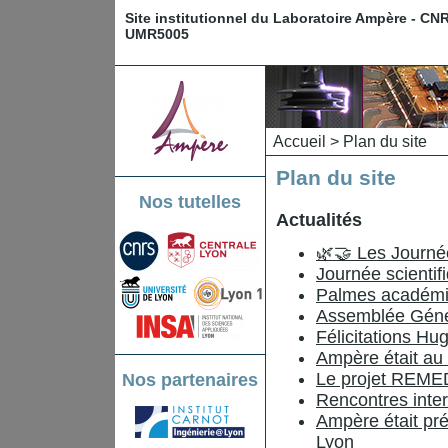
Site institutionnel du Laboratoire Ampère - CN
UMR5005
Accueil
> Plan du site
Plan du site
Nos tutelles
Actualités
🌿🤝 Les Journé
Journée scienti
Palmes académi
Assemblée Géné
Félicitations Hug
Ampère était au 
Le projet REME
Nos partenaires
Rencontres inter
Ampère était pr
Lyon