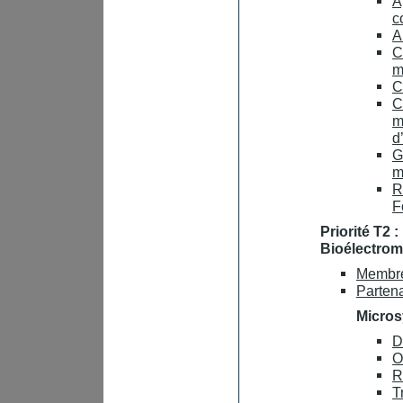
A
c
A
C
m
C
C
m
d
G
m
R
F
Priorité T2 
Bioélectro
Membr
Parten
Micros
D
O
R
T