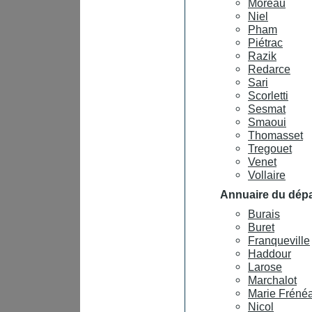
Moreau
Niel
Pham
Piétrac
Razik
Redarce
Sari
Scorletti
Sesmat
Smaoui
Thomasset
Tregouet
Venet
Vollaire
Annuaire du dépa
Burais
Buret
Franqueville
Haddour
Larose
Marchalot
Marie Fréné
Nicol