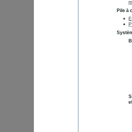
m
Pile à
E
P
Systèm
B
S
e