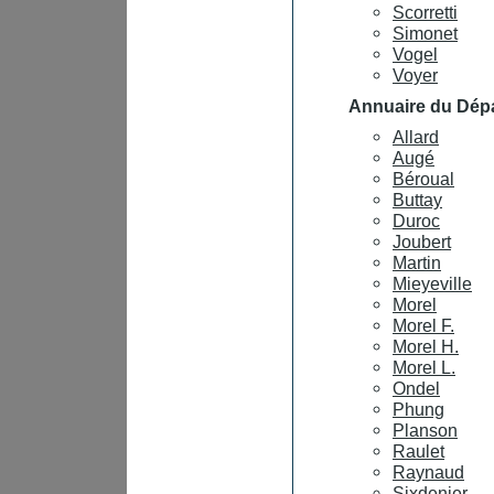
Scorretti
Simonet
Vogel
Voyer
Annuaire du Dép
Allard
Augé
Béroual
Buttay
Duroc
Joubert
Martin
Mieyeville
Morel
Morel F.
Morel H.
Morel L.
Ondel
Phung
Planson
Raulet
Raynaud
Sixdenier