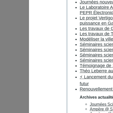
Journées nouvea
Le Laboratoire A
PEPR Électroniq
Le projet Vertigo
puissance en Ga
Les travaux de G
Les travaux de 
Modéliser la vill
Séminaires scien
Séminaires scien
Séminaires scien
Séminaires scien
Témoignage de 
Théo Leberre a
⚡ Lancement du
futur
Renouvellement d
Archives actualit
Journées Sci
Ampère @ SG