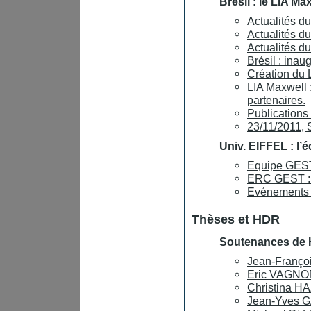
Brésil : le LIA Ma
Actualités d
Actualités d
Actualités d
Brésil : ina
Création du
LIA Maxwell :
partenaires.
Publications 
23/11/2011, 
Univ. EIFFEL : l
Equipe GEST 
ERC GEST : 
Evénements
Thèses et HDR
Soutenances de
Jean-Franço
Eric VAGNON 
Christina H
Jean-Yves G