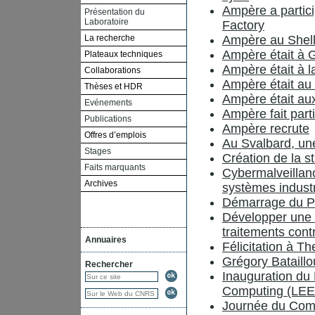
Ampère a partici
Présentation du
Laboratoire
Factory
La recherche
Ampère au Shel
Ampère était à
Plateaux techniques
Ampère était à 
Collaborations
Ampère était au
Thèses et HDR
Ampère était au
Evénements
Ampère fait part
Publications
Ampère recrute
Offres d’emplois
Au Svalbard, un
Stages
Création de la s
Faits marquants
Cybermalveillanc
Archives
systèmes industr
Démarrage du Pr
Développer une n
traitements cont
Annuaires
Félicitation à Th
Grégory Bataillou
Rechercher
Inauguration du 
Computing (LEEC
Journée du Comi