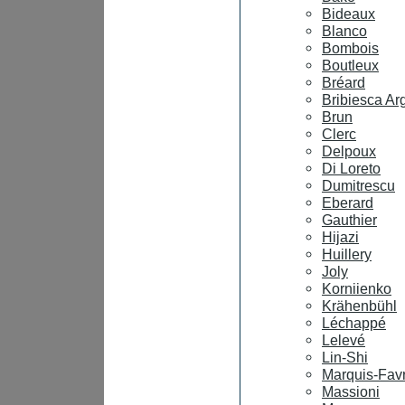
Bideaux
Blanco
Bombois
Boutleux
Bréard
Bribiesca A
Brun
Clerc
Delpoux
Di Loreto
Dumitrescu
Eberard
Gauthier
Hijazi
Huillery
Joly
Korniienko
Krähenbühl
Léchappé
Lelevé
Lin-Shi
Marquis-Fav
Massioni