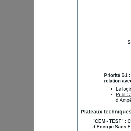
S
Priorité B1
relation av
Le logi
Public
d’Ampè
Plateaux technique
"CEM - TESF" : C
d’Energie Sans Fi