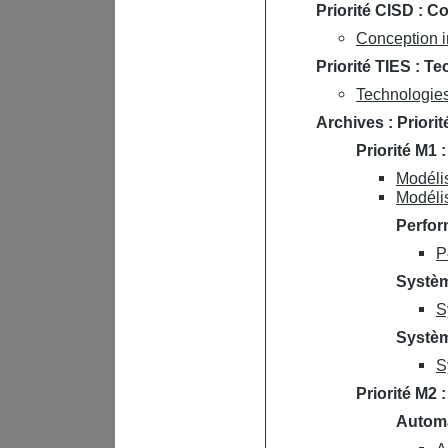
Priorité CISD : 
Conception 
Priorité TIES : Te
Technologies 
Archives : Priori
Priorité M1
Modélis
Modélis
Perfor
P
Systèm
S
Systèm
S
Priorité M2 
Automa