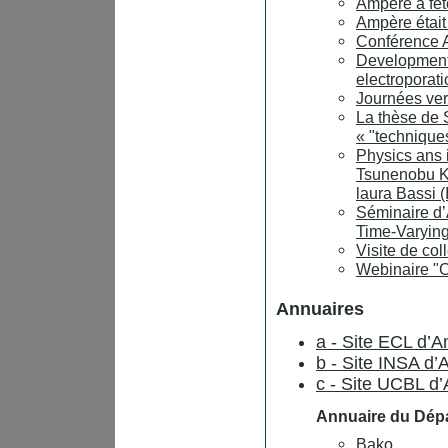
Ampère a fêt
Ampère étai
Conférence A
Development 
electroporati
Journées ver
La thèse de 
« "techniques
Physics ans 
Tsunenobu Ki
laura Bassi 
Séminaire d’A
Time-Varyin
Visite de col
Webinaire "
Annuaires
a - Site ECL d’
b - Site INSA d
c - Site UCBL d
Annuaire du Dép
Bako