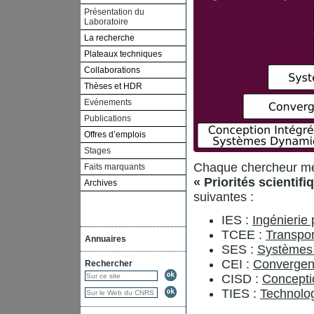
Présentation du
Laboratoire
La recherche
Plateaux techniques
Collaborations
Thèses et HDR
Evénements
Publications
Offres d’emplois
Stages
Chaque chercheur met
Faits marquants
« Priorités scientifi
Archives
suivantes :
IES :
Ingénierie 
TCEE :
Transpor
Annuaires
SES :
Systèmes 
CEI :
Convergenc
Rechercher
CISD :
Concepti
TIES :
Technolog