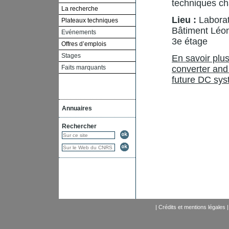
techniques ch
La recherche
Lieu :
Labora
Plateaux techniques
Bâtiment Léon
Evénements
3e étage
Offres d’emplois
Stages
En savoir plu
Faits marquants
converter and
future DC sy
Annuaires
Rechercher
|
Crédits et mentions légales