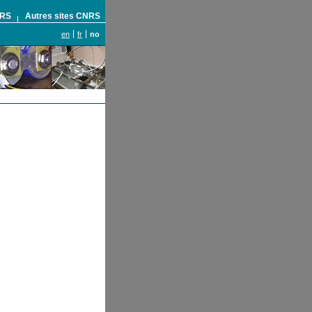
NRS
Autres sites CNRS
en
fr
no