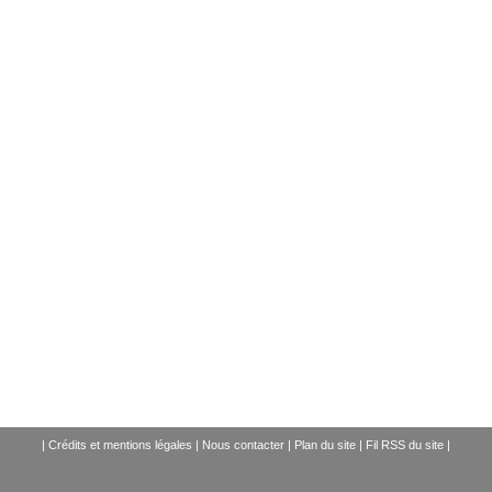
|
Crédits et mentions légales
|
Nous contacter
|
Plan du site
|
Fil RSS du site
|