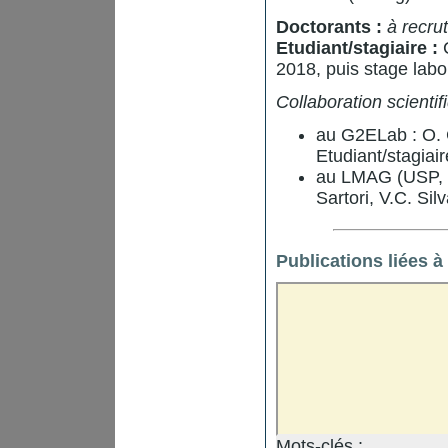
Doctorants :
à recru
Etudiant/stagiaire :
C
2018, puis stage labo
Collaboration scienti
au G2ELab : O. 
Etudiant/stagiair
au LMAG (USP, Br
Sartori, V.C. Silv
Publications liées 
Mots-clés :