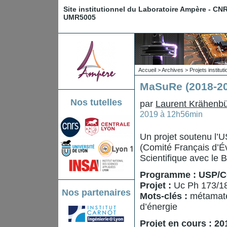
Site institutionnel du Laboratoire Ampère - CN
UMR5005
Accueil
>
Archives
>
Projets institu
MaSuRe (2018-20
Nos tutelles
par
Laurent Krähenbü
2019 à 12h56min
Un projet soutenu l’
(Comité Français d’Év
Scientifique avec le Br
Programme : USP/
Projet :
Uc Ph 173/1
Nos partenaires
Mots-clés :
métamatér
d’énergie
Projet en cours : 2