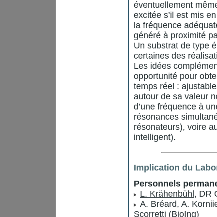
éventuellement même
excitée s’il est mis
la fréquence adéquat
généré à proximité pa
Un substrat de type é
certaines des réalisa
Les idées complémenta
opportunité pour obt
temps réel : ajustabl
autour de sa valeur 
d’une fréquence à une
résonances simultané
résonateurs), voire a
intelligent).
Implication du Labo
Personnels permane
L. Krähenbühl
, DR 
A. Bréard, A. Korniie
Scorretti (BioIng)