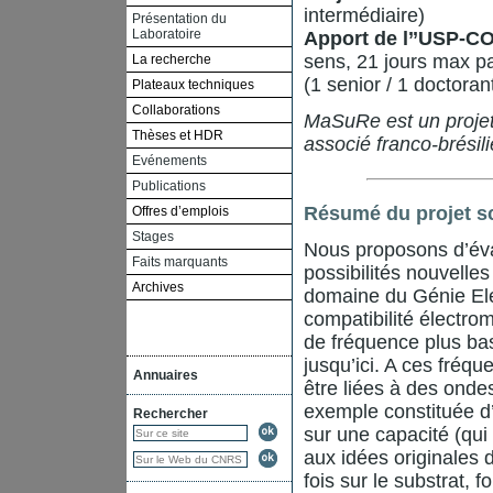
intermédiaire)
Présentation du
Laboratoire
Apport de l’’USP-
sens, 21 jours max pa
La recherche
(1 senior / 1 doctora
Plateaux techniques
Collaborations
MaSuRe est un projet 
Thèses et HDR
associé franco-brésil
Evénements
Publications
Résumé du projet sc
Offres d’emplois
Stages
Nous proposons d’éva
Faits marquants
possibilités nouvelle
Archives
domaine du Génie Elec
compatibilité électr
de fréquence plus ba
jusqu’ici. A ces fréq
Annuaires
être liées à des ondes
exemple constituée d’
Rechercher
sur une capacité (qui
aux idées originales d
fois sur le substrat, 