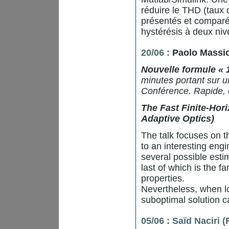
réduire le THD (taux 
présentés et comparé
hystérésis à deux niv
20/06 :
Paolo Massi
Nouvelle formule « 
minutes portant sur u
Conférence. Rapide, e
The Fast Finite-Hori
Adaptive Optics)
The talk focuses on t
to an interesting eng
several possible esti
last of which is the f
properties.
Nevertheless, when loo
suboptimal solution c
05/06 : Saïd Naciri 