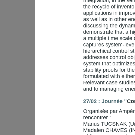
Integration, in the se
the recycle of invent
applications in impro
as well as in other en
discussing the dynami
demonstrate that a hi
a multiple time scale
captures system-level
hierarchical control s
addresses control obj
system that optimizes
stability proofs for t
formulated with eithe
Relevant case studies
and to managing energ
27/02 : Journée "
Co
Organisée par Ampère
rencontrer :
Marius TUCSNAK (Uni
Madalen CHAVES (INR