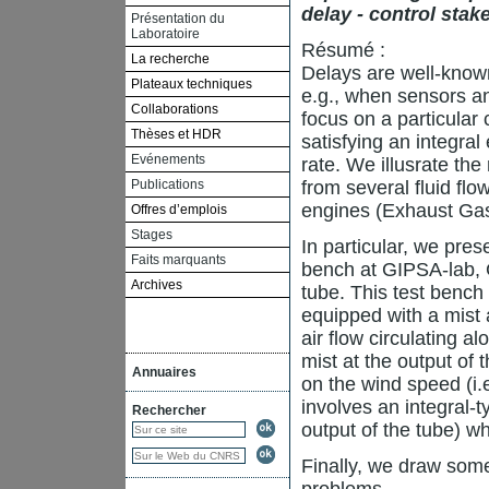
delay - control sta
Présentation du
Laboratoire
Résumé :
La recherche
Delays are well-known 
Plateaux techniques
e.g., when sensors and
Collaborations
focus on a particular 
Thèses et HDR
satisfying an integral
Evénements
rate. We illusrate th
Publications
from several fluid fl
engines (Exhaust Gas 
Offres d’emplois
Stages
In particular, we pres
Faits marquants
bench at GIPSA-lab, G
Archives
tube. This test bench
equipped with a mist 
air flow circulating al
mist at the output of 
Annuaires
on the wind speed (i.e
involves an integral-t
Rechercher
output of the tube) w
Finally, we draw some