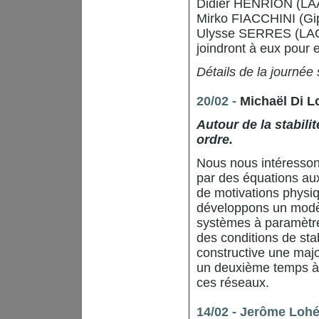
Didier HENRION (LA
Mirko FIACCHINI (Gi
Ulysse SERRES (LA
joindront à eux pour 
Détails de la journée 
20/02 -
Michaël Di L
Autour de la stabil
ordre.
Nous nous intéresson
par des équations aux 
de motivations physi
développons un modèl
systèmes à paramètre
des conditions de stab
constructive une majo
un deuxième temps à l
ces réseaux.
14/02 - Jerôme Loh