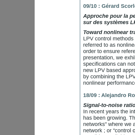
09/10 : Gérard Scorl
Approche pour la pe
sur des systèmes L
Toward nonlinear tr
LPV control methods 
referred to as nonline
order to ensure refere
presentation, we exhi
specifications can n
new LPV based approac
by combining the LPV
nonlinear performance.
18/09 :
Alejandro R
Signal-to-noise rati
In recent years the i
has been growing. This
networks" where we ar
network ; or "control