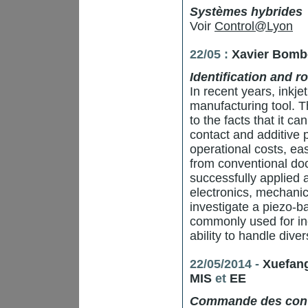
Systèmes hybrides
Voir
Control@Lyon
22/05 :
Xavier Bomb
Identification and r
In recent years, inkj
manufacturing tool. T
to the facts that it ca
contact and additive 
operational costs, ea
from conventional doc
successfully applied 
electronics, mechanica
investigate a piezo-
commonly used for ind
ability to handle diver
22/05/2014 -
Xuefang
MIS
et
EE
Commande des conver