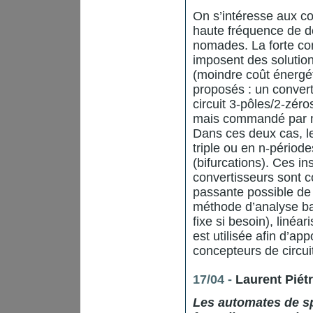
On s’intéresse aux co
haute fréquence de d
nomades. La forte cont
imposent des solutio
(moindre coût énerg
proposés : un convert
circuit 3-pôles/2-zéro
mais commandé par m
Dans ces deux cas, l
triple ou en n-périod
(bifurcations). Ces in
convertisseurs sont c
passante possible de
méthode d’analyse ba
fixe si besoin), linéar
est utilisée afin d’a
concepteurs de circui
17/04 -
Laurent Piét
Les automates de sp