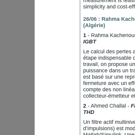
measurement is feasi
simplicity and cost-ef
26/06 :
Rahma Kach
(Algérie)
1
- Rahma Kachenou
IGBT
Le calcul des pertes 
étape indispensable 
travail, on propose u
puissance dans un tr
est basé sur une repré
fermeture avec un eff
compte des non linéar
collecteur-émetteur e
2
- Ahmed Challal -
F
THD
Un filtre actif multi
d’impulsions) est mod
Matlab/Simulink. Une