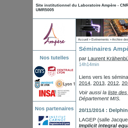
Site institutionnel du Laboratoire Ampère - CN
UMR5005
Accueil
>
Evénements
>
Archive de
Séminaires Ampè
Nos tutelles
par
Laurent Krähenbü
14h14min
Liens vers les sémin
2014
,
2013
,
2012
,
20
Voir aussi la
liste de
Département MIS.
Nos partenaires
20/11/2014 :
Delphin
LAGEP (salle Jacque
Implicit integral eq