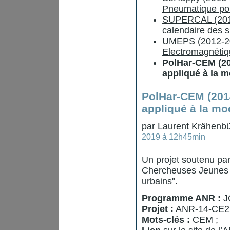
Pneumatique pou
SUPERCAL (2011-
calendaire des 
UMEPS (2012-2014
Electromagnétiq
PolHar-CEM (20
appliqué à la 
PolHar-CEM (201
appliqué à la mo
par
Laurent Krähenbü
2019 à 12h45min
Un projet soutenu pa
Chercheuses Jeunes C
urbains".
Programme ANR :
J
Projet :
ANR-14-CE2
Mots-clés :
CEM ;