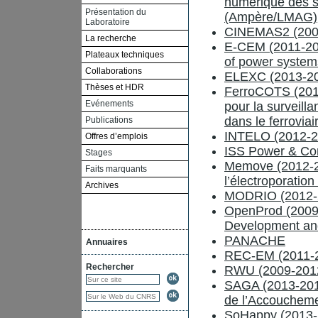
numérique des s
Présentation du
(Ampère/LMAG)
Laboratoire
CINEMAS2 (200
La recherche
E-CEM (2011-201
Plateaux techniques
of power system
Collaborations
ELEXC (2013-2
Thèses et HDR
FerroCOTS (2010
Evénements
pour la surveil
dans le ferroviai
Publications
INTELO (2012-20
Offres d’emplois
ISS Power & Con
Stages
Memove (2012-20
Faits marquants
l’électroporatio
Archives
MODRIO (2012-20
OpenProd (2009
Development an
PANACHE
Annuaires
REC-EM (2011-20
Rechercher
RWU (2009-201
SAGA (2013-2015
de l’Accouchem
SoHappy (2013-2