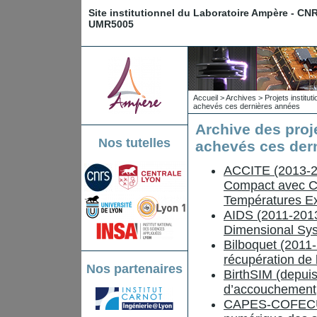
Site institutionnel du Laboratoire Ampère - CN
UMR5005
Accueil
>
Archives
>
Projets institu
achevés ces dernières années
Archive des proj
Nos tutelles
achevés ces der
ACCITE (2013-20
Compact avec Co
Températures E
AIDS (2011-2013)
Dimensional Sy
Bilboquet (2011-2
récupération de 
Nos partenaires
BirthSIM (depuis
d’accouchement
CAPES-COFECUB 