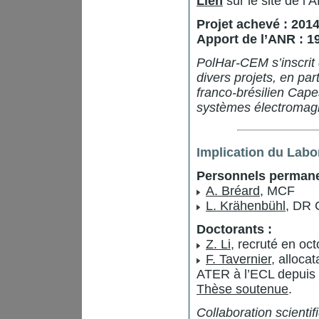
Lien
sur le site de l’
Projet achevé : 201
Apport de l’ANR : 1
PolHar-CEM s’inscrit 
divers projets, en par
franco-brésilien Cap
systèmes électromag
Implication du Labo
Personnels permane
A. Bréard
, MCF
L. Krähenbühl
, DR
Doctorants :
Z. Li
, recruté en o
F. Tavernier
, alloca
ATER à l’ECL depuis 
Thèse soutenue
.
Collaboration scienti