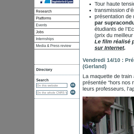
Tour haute tensi
transmission d’é
Research
présentation de
Platforms
par supracondu
Events
étudiants de l’E
Jobs
(prix du meilleur
Internships
Le film réalisé
Media & Press review
sur Internet
.
Vendredi 14/10 : Pré
(Gerland)
Directory
La maquette de train 
Search
présentée "hors nos mu
leurs professeurs, l’a