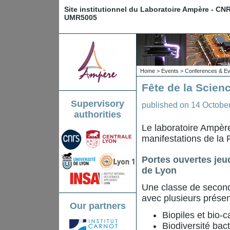
Site institutionnel du Laboratoire Ampère - CN
UMR5005
Home
>
Events
>
Conferences & Ev
Fête de la Scien
Supervisory
published on
14 Octobe
authorities
Le laboratoire Ampèr
manifestations de la 
Portes ouvertes jeud
de Lyon
Une classe de seconde
avec plusieurs présen
Our partners
Biopiles et bio-
Biodiversité bac