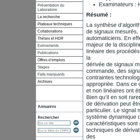
Examinateurs : 
Présentation du
Laboratoire
Résumé :
La recherche
Plateaux techniques
La synthèse d’algorit
de signaux mesurés, e
Collaborations
automaticiens. En eff
Thèses et HDR
majeur de la discipli
Evénements
linéaire des procédé
Publications
la
Offres d’emplois
dérivée de signaux me
Stages
commande, des signau
Faits marquants
contraintes technolog
Archives
appropriée. Dans ce c
et non linéaires ont é
Bien qu’il en soit rare
de dérivation peut ê
Annuaires
particulier. Le signa
système dynamique do
Rechercher
caractéristiques sont
techniques de dériva
des