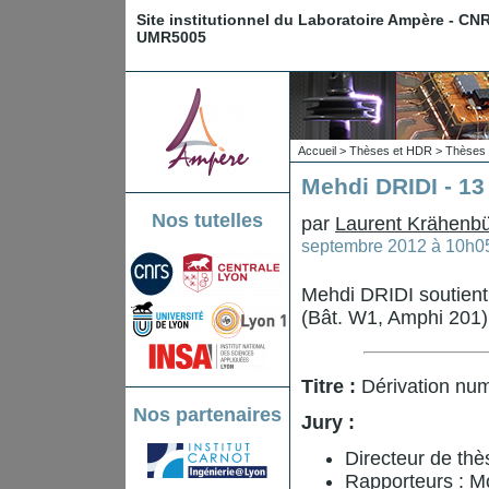
Site institutionnel du Laboratoire Ampère - CN
UMR5005
Accueil
>
Thèses et HDR
>
Thèses 
Mehdi DRIDI - 13
Nos tutelles
par
Laurent Krähenbü
septembre 2012 à 10h0
Mehdi DRIDI soutient
(Bât. W1, Amphi 201)
Titre :
Dérivation numé
Nos partenaires
Jury :
Directeur de th
Rapporteurs : 