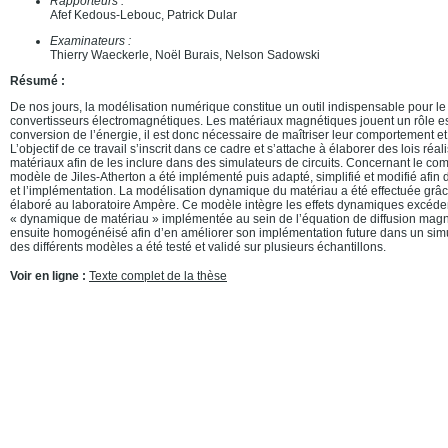
Rapporteurs :
Afef Kedous-Lebouc, Patrick Dular
Examinateurs :
Thierry Waeckerle, Noël Burais, Nelson Sadowski
Résumé :
De nos jours, la modélisation numérique constitue un outil indispensable pour l
convertisseurs électromagnétiques. Les matériaux magnétiques jouent un rôle es
conversion de l’énergie, il est donc nécessaire de maîtriser leur comportement et
L’objectif de ce travail s’inscrit dans ce cadre et s’attache à élaborer des lois r
matériaux afin de les inclure dans des simulateurs de circuits. Concernant le com
modèle de Jiles-Atherton a été implémenté puis adapté, simplifié et modifié afin 
et l’implémentation. La modélisation dynamique du matériau a été effectuée g
élaboré au laboratoire Ampère. Ce modèle intègre les effets dynamiques excéden
« dynamique de matériau » implémentée au sein de l’équation de diffusion mag
ensuite homogénéisé afin d’en améliorer son implémentation future dans un simu
des différents modèles a été testé et validé sur plusieurs échantillons.
Voir en ligne :
Texte complet de la thèse