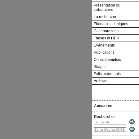
Présentation du
Laboratoire
La recherche
Plateaux techniques
Collaborations
Thèses et HDR
Evénements
Publications
Offres d’emplois
Stages
Faits marquants
Archives
Annuaires
Rechercher