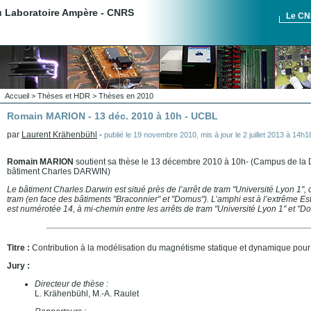
du Laboratoire Ampère - CNRS
Le C
Accueil
>
Thèses et HDR
>
Thèses en 2010
Romain MARION - 13 déc. 2010 à 10h - UCBL
par
Laurent Krähenbühl
-
publié le
19 novembre 2010
,
mis à jour le
2 juillet 2013 à 14h
Romain MARION
soutient sa thèse le 13 décembre 2010 à 10h- (Campus de l
bâtiment Charles DARWIN)
Le bâtiment Charles Darwin est situé près de l’arrêt de tram "Université Lyon 1", 
tram (en face des bâtiments "Braconnier" et "Domus"). L’amphi est à l’extrême Es
est numérotée 14, à mi-chemin entre les arrêts de tram "Université Lyon 1" et "
Titre :
Contribution à la modélisation du magnétisme statique et dynamique pour 
Jury :
Directeur de thèse :
L. Krähenbühl, M.-A. Raulet