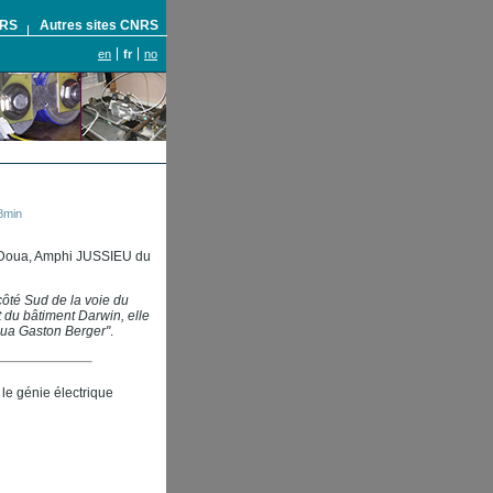
NRS
Autres sites CNRS
en
fr
no
18min
a Doua, Amphi JUSSIEU du
côté Sud de la voie du
t du bâtiment Darwin, elle
Doua Gaston Berger"
.
le génie électrique