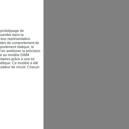
e prototypage de
sentiel dans la
 leur représentation.
éalistes de comportement de
portement statique, le
d’en améliorer la précision
râce au modèle DWM
taires grâce à une loi
nétique. Ce modèle a été
lateur de circuit. Chacun