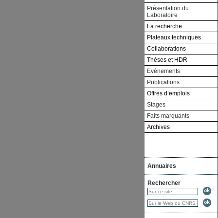
Présentation du
Laboratoire
La recherche
Plateaux techniques
Collaborations
Thèses et HDR
Evénements
Publications
Offres d’emplois
Stages
Faits marquants
Archives
Annuaires
Rechercher