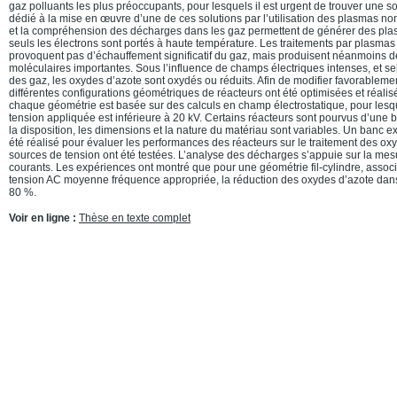
gaz polluants les plus préoccupants, pour lesquels il est urgent de trouver une sol
dédié à la mise en œuvre d’une de ces solutions par l’utilisation des plasmas no
et la compréhension des décharges dans les gaz permettent de générer des pl
seuls les électrons sont portés à haute température. Les traitements par plasma
provoquent pas d’échauffement significatif du gaz, mais produisent néanmoins d
moléculaires importantes. Sous l’influence de champs électriques intenses, et sel
des gaz, les oxydes d’azote sont oxydés ou réduits. Afin de modifier favorablement
différentes configurations géométriques de réacteurs ont été optimisées et réalis
chaque géométrie est basée sur des calculs en champ électrostatique, pour lesqu
tension appliquée est inférieure à 20 kV. Certains réacteurs sont pourvus d’une ba
la disposition, les dimensions et la nature du matériau sont variables. Un banc e
été réalisé pour évaluer les performances des réacteurs sur le traitement des oxy
sources de tension ont été testées. L’analyse des décharges s’appuie sur la mes
courants. Les expériences ont montré que pour une géométrie fil-cylindre, assoc
tension AC moyenne fréquence appropriée, la réduction des oxydes d’azote dans
80 %.
Voir en ligne :
Thèse en texte complet