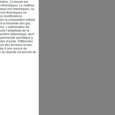
ution. Ce travail est
n-thermiques. La maîtrise
asmas non-thermiques, où
s non-thermiques ne
es modifications
on la composition initiale
 la réactivité des gaz,
ées. L’optimisation de
els l’amplitude de la
rrière diélectrique, dont
xpérimental spécifique a
des d’azote. Différentes
ure des tensions et des
iée à une source de
 du diazote est proche de