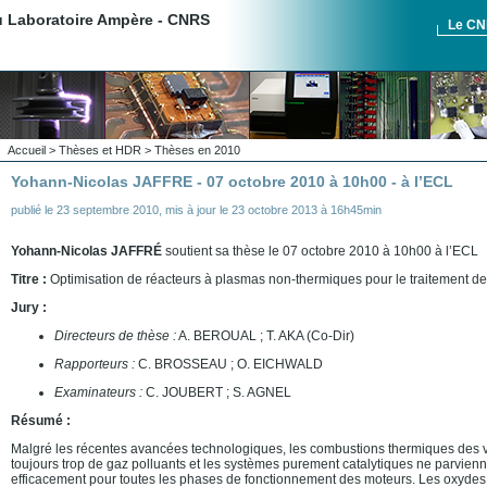
du Laboratoire Ampère - CNRS
Le C
Accueil
>
Thèses et HDR
>
Thèses en 2010
Yohann-Nicolas JAFFRE - 07 octobre 2010 à 10h00 - à l’ECL
publié le
23 septembre 2010
,
mis à jour le
23 octobre 2013 à 16h45min
Yohann-Nicolas JAFFRÉ
soutient sa thèse le 07 octobre 2010 à 10h00 à l’ECL
Titre :
Optimisation de réacteurs à plasmas non-thermiques pour le traitement d
Jury :
Directeurs de thèse :
A. BEROUAL ; T. AKA (Co-Dir)
Rapporteurs :
C. BROSSEAU ; O. EICHWALD
Examinateurs :
C. JOUBERT ; S. AGNEL
Résumé :
Malgré les récentes avancées technologiques, les combustions thermiques des 
toujours trop de gaz polluants et les systèmes purement catalytiques ne parvienne
efficacement pour toutes les phases de fonctionnement des moteurs. Les oxydes 