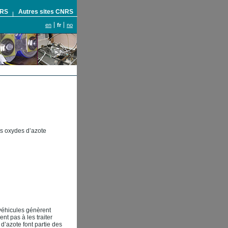
NRS
Autres sites CNRS
en
fr
no
es oxydes d’azote
véhicules génèrent
nt pas à les traiter
d’azote font partie des