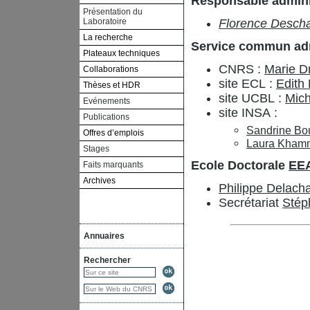
Responsable adminis
Présentation du
Laboratoire
Florence Desc
La recherche
Service commun admin
Plateaux techniques
CNRS :
Marie D
Collaborations
site ECL :
Edith
Thèses et HDR
site UCBL :
Mich
Evénements
site INSA :
Publications
Sandrine Bou
Offres d’emplois
Laura Khamm
Stages
Ecole Doctorale
EE
Faits marquants
Archives
Philippe Delacha
Secrétariat
Stép
Annuaires
Rechercher