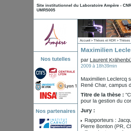
Site institutionnel du Laboratoire Ampère - CN
UMR5005
Accueil
>
Thèses et HDR
>
Thèses 
Maximilien Lecle
Nos tutelles
par
Laurent Krähenbü
2009 à 18h39min
Maximilien Leclercq 
René Char, campus d
Titre de la thèse :
"C
pour la gestion du con
Jury :
Nos partenaires
Rapporteurs : Jacqu
Pierre Bonton (PR, C