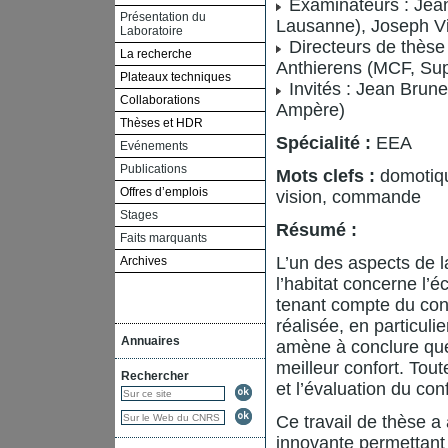
Examinateurs : Jean
Présentation du
Lausanne), Joseph V
Laboratoire
Directeurs de thèse
La recherche
Anthierens (MCF, Su
Plateaux techniques
Invités : Jean Brune
Collaborations
Ampère)
Thèses et HDR
Spécialité :
EEA
Evénements
Publications
Mots clefs :
domotique
Offres d’emplois
vision, commande
Stages
Résumé :
Faits marquants
L’un des aspects de 
Archives
l’habitat concerne l’é
tenant compte du conf
réalisée, en particuli
Annuaires
amène à conclure que l
meilleur confort. Toute
Rechercher
et l’évaluation du con
Ce travail de thèse 
innovante permettant 