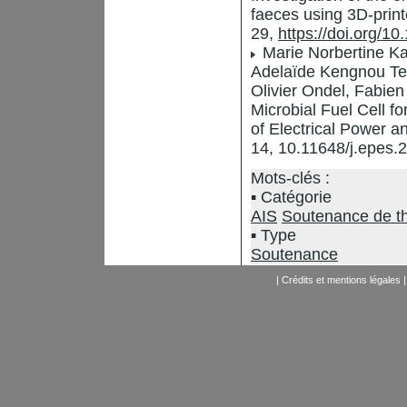
faeces using 3D-prin
29,
https://doi.org/1
Marie Norbertine K
Adelaïde Kengnou Tel
Olivier Ondel, Fabie
Microbial Fuel Cell 
of Electrical Power 
14, 10.11648/j.epes
Mots-clés :
Catégorie
AIS
Soutenance de t
Type
Soutenance
|
Crédits et mentions légales