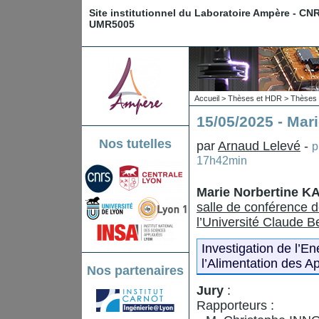
Site institutionnel du Laboratoire Ampère - CN
UMR5005
Accueil
>
Thèses et HDR
>
Thèses 
15/05/2025 - Ma
Nos tutelles
par
Arnaud Lelevé
-
p
17h42min
Marie Norbertine
salle de conférence d
l’Université Claude B
Investigation de l’En
l’Alimentation des A
Nos partenaires
Jury
:
Rapporteurs :