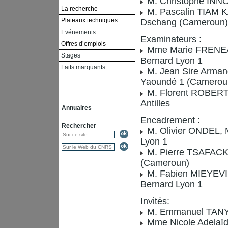
M. Christophe INNO
La recherche
M. Pascalin TIAM KA
Plateaux techniques
Dschang (Cameroun)
Evénements
Examinateurs :
Offres d’emplois
Mme Marie FRENEA, 
Stages
Bernard Lyon 1
Faits marquants
M. Jean Sire Arman
Yaoundé 1 (Camerou
M. Florent ROBERT, 
Antilles
Annuaires
Encadrement :
Rechercher
M. Olivier ONDEL, M
Lyon 1
M. Pierre TSAFACK, 
(Cameroun)
M. Fabien MIEYEVILL
Bernard Lyon 1
Invités:
M. Emmanuel TANYI,
Mme Nicole Adelaï