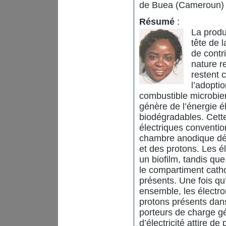
de Buea (Cameroun)
Résumé
:
La produ
tête de 
de contr
nature r
restent 
l’adopti
combustible microbie
génère de l’énergie é
biodégradables. Cette 
électriques conventi
chambre anodique déc
et des protons. Les é
un biofilm, tandis qu
le compartiment catho
présents. Une fois qu’
ensemble, les électro
protons présents dan
porteurs de charge gé
d’électricité attire de