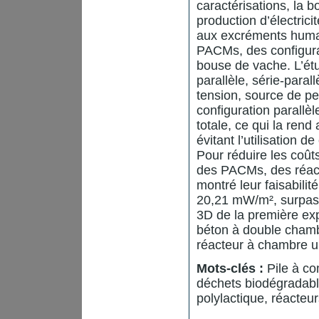
caractérisations, la 
production d’électric
aux excréments humai
PACMs, des configura
bouse de vache. L’étu
parallèle, série-parall
tension, source de per
configuration parallè
totale, ce qui la ren
évitant l’utilisation d
Pour réduire les coûts
des PACMs, des réacte
montré leur faisabili
20,21 mW/m², surpas
3D de la première exp
béton à double chamb
réacteur à chambre u
Mots-clés :
Pile à co
déchets biodégradabl
polylactique, réacteu