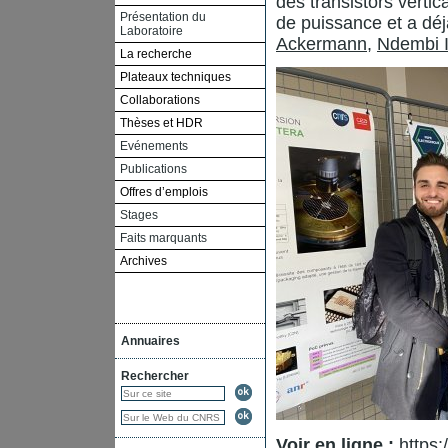
des transistors verti
Présentation du
de puissance et a déj
Laboratoire
Ackermann
,
Ndembi I
La recherche
Plateaux techniques
Collaborations
Thèses et HDR
Evénements
Publications
Offres d’emplois
Stages
Faits marquants
Archives
Annuaires
Rechercher
Voir en ligne :
https: