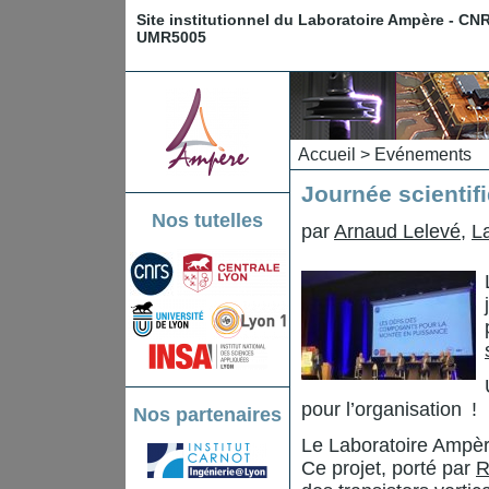
Site institutionnel du Laboratoire Ampère - CN
UMR5005
Accueil
>
Evénements
Journée scientif
Nos tutelles
par
Arnaud Lelevé
,
L
pour l’organisation !
Nos partenaires
Le Laboratoire Ampère
Ce projet, porté par
R