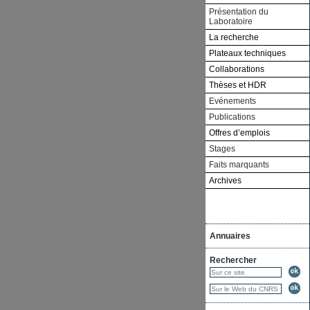
Présentation du
Laboratoire
La recherche
Plateaux techniques
Collaborations
Thèses et HDR
Evénements
Publications
Offres d’emplois
Stages
Faits marquants
Archives
Annuaires
Rechercher