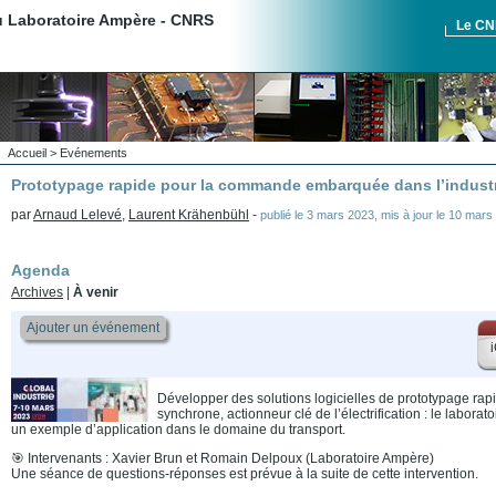
du Laboratoire Ampère - CNRS
Le C
Accueil
>
Evénements
Prototypage rapide pour la commande embarquée dans l’indust
par
Arnaud Lelevé
,
Laurent Krähenbühl
-
publié le
3 mars 2023
,
mis à jour le
10 mars
Agenda
Archives
|
À venir
Ajouter un événement
i
Développer des solutions logicielles de prototypage rap
synchrone, actionneur clé de l’électrification : le labor
un exemple d’application dans le domaine du transport.
🎯 Intervenants : Xavier Brun et Romain Delpoux (Laboratoire Ampère)
Une séance de questions-réponses est prévue à la suite de cette intervention.