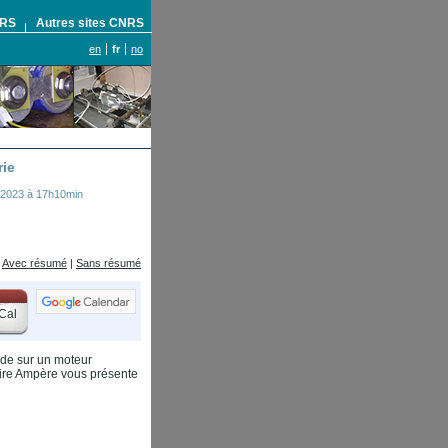
NRS
Autres sites CNRS
en
fr
no
rie
 2023 à 17h10min
Avec résumé
|
Sans résumé
Cal
ide sur un moteur
atoire Ampère vous présente