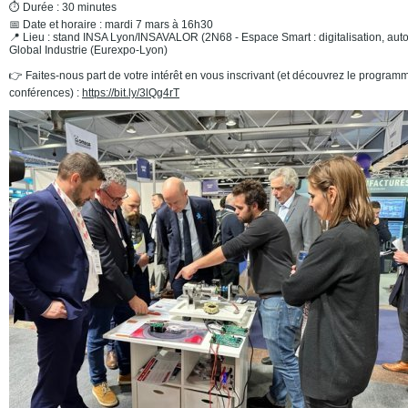
⏱ Durée : 30 minutes
📅 Date et horaire : mardi 7 mars à 16h30
📍 Lieu : stand INSA Lyon/INSAVALOR (2N68 - Espace Smart : digitalisation, aut
Global Industrie (Eurexpo-Lyon)
👉 Faites-nous part de votre intérêt en vous inscrivant (et découvrez le program
conférences) :
https://bit.ly/3lQg4rT