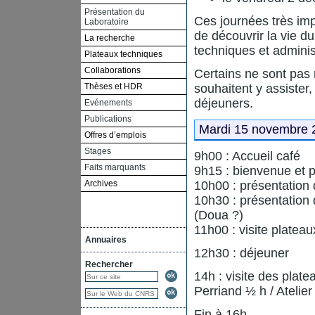
Présentation du
Ces journées très imp
Laboratoire
de découvrir la vie d
La recherche
techniques et administ
Plateaux techniques
Collaborations
Certains ne sont pas
Thèses et HDR
souhaitent y assister
déjeuners.
Evénements
Publications
Mardi 15 novembre 
Offres d’emplois
Stages
9h00 : Accueil café
Faits marquants
9h15 : bienvenue et p
Archives
10h00 : présentation
10h30 : présentation
(Doua ?)
11h00 : visite plate
Annuaires
12h30 : déjeuner
Rechercher
14h : visite des plat
Perriand ½ h / Atelie
Fin à 16h