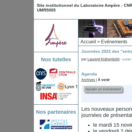
Site institutionnel du Laboratoire Ampère - CN
UMR5005
Accueil
>
Evénements
Journées 2022 des "entr
Nos tutelles
par
Laurent Krähenbühl
-
publié
Agenda
Archives
|
À venir
Ajouter un événement
Les nouveaux personn
Nos partenaires
journées de présentati
le mardi 15 nov
le vendredi 2 dé