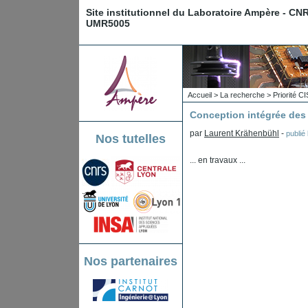
Site institutionnel du Laboratoire Ampère - CN
UMR5005
Accueil
>
La recherche
>
Priorité 
Conception intégrée de
par
Laurent Krähenbühl
-
publié
Nos tutelles
... en travaux ...
Nos partenaires