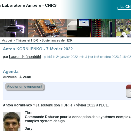
du Laboratoire Ampère - CNRS
Le C
Accueil
>
Thèses et HDR
>
Soutenances de HDR
Anton KORNIIENKO - 7 février 2022
par
Laurent Krähenbühl
-
publié le
24 janvier 2022
,
mis à jour le
5 octobre 2023 à 18h0
Agenda
Archives
|
À venir
Ajouter un événement
i
Anton Korniienko
a soutenu son HDR le 7 février 2022 à l’ECL.
Titre
:
Commande Robuste pour la conception des systèmes complexes
complex system design
Jury
: