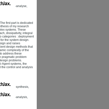
-analyse,
he first part is dedicated
ynthesis of my research
mplex systems. These
h, dissipativity, integral
two categories : deployment
for the system design.
esign and raises
icient design methods that
amic complexity of the
 to address these
he pragmatic problem
 design problems.
lti-Agent systems, the
 the control and analysis
synthesis,
-analysis,