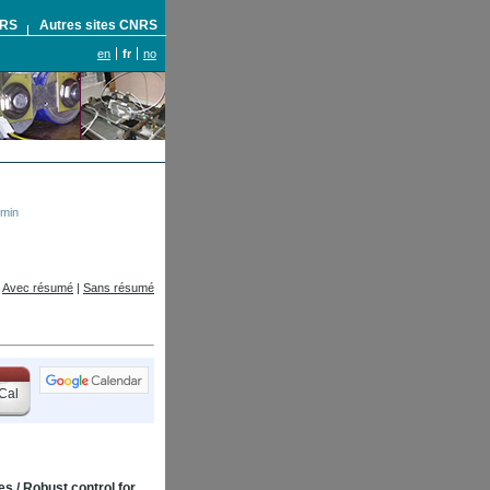
NRS
Autres sites CNRS
en
fr
no
2min
Avec résumé
|
Sans résumé
Cal
 / Robust control for