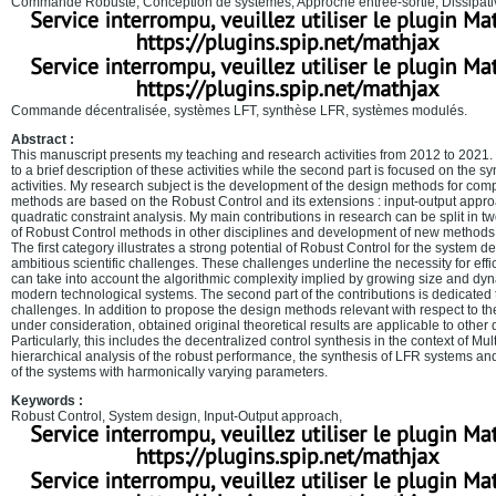
Commande Robuste, Conception de systèmes, Approche entrée-sortie, Dissipat
Commande décentralisée, systèmes LFT, synthèse LFR, systèmes modulés.
Abstract :
This manuscript presents my teaching and research activities from 2012 to 2021. T
to a brief description of these activities while the second part is focused on the s
activities. My research subject is the development of the design methods for co
methods are based on the Robust Control and its extensions : input-output approac
quadratic constraint analysis. My main contributions in research can be split in 
of Robust Control methods in other disciplines and development of new methods 
The first category illustrates a strong potential of Robust Control for the system d
ambitious scientific challenges. These challenges underline the necessity for eff
can take into account the algorithmic complexity implied by growing size and dyn
modern technological systems. The second part of the contributions is dedicated
challenges. In addition to propose the design methods relevant with respect to t
under consideration, obtained original theoretical results are applicable to other
Particularly, this includes the decentralized control synthesis in the context of Mu
hierarchical analysis of the robust performance, the synthesis of LFR systems and
of the systems with harmonically varying parameters.
Keywords :
Robust Control, System design, Input-Output approach,