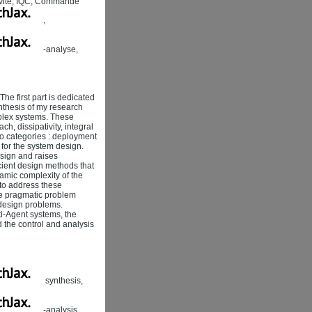
ivité, IQC, Commande
,
-analyse,
he first part is dedicated
ynthesis of my research
mplex systems. These
h, dissipativity, integral
two categories : deployment
for the system design.
esign and raises
icient design methods that
amic complexity of the
 to address these
he pragmatic problem
 design problems.
lti-Agent systems, the
 the control and analysis
synthesis,
-analysis,