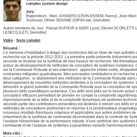
complex system design
Jury
:
Rapporteurs :
Marc JUNGERS (CRAN ENSEM, Nancy), Jean-Marc
Toulouse), Olivier SENAME (GIPSA-lab, Grenoble)
Autres membres du Jury :
Pascal DUFOUR (LAGEP, Lyon), Gérard SCORLETTI (
LESECQ (LETI, Grenoble)
Vidéo
-
Texte complet
Résumé :
Ce mémoire d’habilitation à diriger des recherches fait un bilan de mes activité
recherche sur la période 2012-2021. La première partie présente brièvement ces a
seconde se focalise sur la synthèse de mes travaux de recherche. Ma thématique
autour du développement de méthodes de conception de systèmes complexes. 
sur la Commande Robuste et ses extensions : approche entrée-sortie, dissipativit
contraintes intégrales quadratiques. Mes principales contributions en recherche
deux catégories : le déploiement des méthodes de la Commande Robuste dans d’a
développement de nouvelles méthodes destinées à la conception de systèmes. 
démontre le grand potentiel de la Commande Robuste pour la conception de sys
plusieurs défis scientifiques audacieux. Ces défis sont axés sur le besoin actue
conception efficaces permettant de prendre en compte la complexité algorithmiqu
impressionnante de la taille et de la complexité dynamique de systèmes techno
seconde partie des contributions présentées est destinée à relever ces défis en
méthodes de conceptions pertinentes en réponse à la problématique pragmatiqu
nouveaux résultats théoriques originaux et applicables aux autres problèmes de c
notamment de la synthèse de commande décentralisée dans le contexte de Syst
l’analyse hiérarchisée de la performance robuste, d’une synthèse des systèmes 
commande et de l’analyse de systèmes à paramètres variants harmoniquement d
Mots-clés :