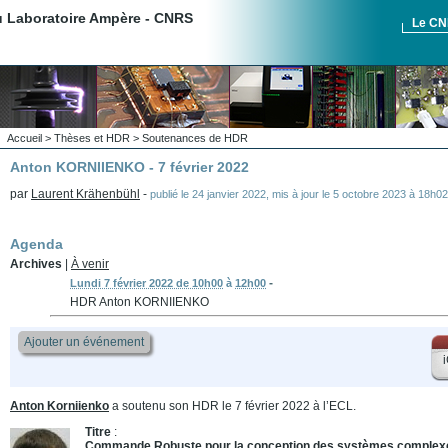
du Laboratoire Ampère - CNRS
Le C
Accueil
>
Thèses et HDR
>
Soutenances de HDR
Anton KORNIIENKO - 7 février 2022
par
Laurent Krähenbühl
-
publié le
24 janvier 2022
,
mis à jour le
5 octobre 2023 à 18h0
Agenda
Archives
|
À venir
-
Lundi 7 février 2022 de 10h00
à
12h00
HDR Anton KORNIIENKO
Ajouter un événement
i
Anton Korniienko
a soutenu son HDR le 7 février 2022 à l’ECL.
Titre
:
Commande Robuste pour la conception des systèmes complexes