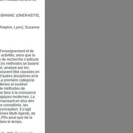
 BIANNIC (ONERA/DTIS,
Ampère, Lyon), Suzanne
s d’enseignement et de
ctivités, alors que la
 de recherche s’articule
Ces méthodes se basent
é, analyse par les
 peuvent être classées en
utres disciplines et le
La première catégorie
tèmes et soulève
l de méthodes de
e face à la croissance
logiques modernes. La
 proposant en plus des
e considérée, les
onception. Il s’agit
èmes Multi-Agents, de
LFRs ainsi que de la
ans le temps.