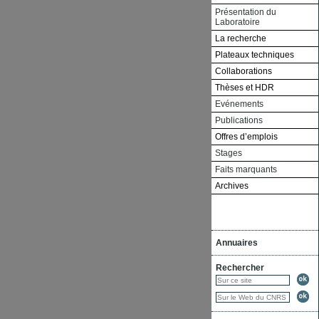
Présentation du
Laboratoire
La recherche
Plateaux techniques
Collaborations
Thèses et HDR
Evénements
Publications
Offres d’emplois
Stages
Faits marquants
Archives
Annuaires
Rechercher