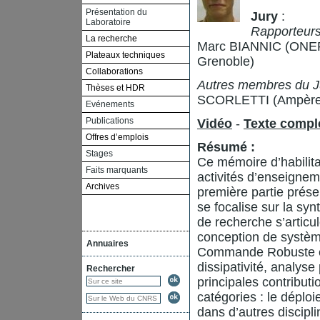
Présentation du
Jury
:
Laboratoire
Rapporteurs
La recherche
Marc BIANNIC (ONERA
Plateaux techniques
Grenoble)
Collaborations
Autres membres du Ju
Thèses et HDR
SCORLETTI (Ampère,
Evénements
Publications
Vidéo
-
Texte compl
Offres d’emplois
Résumé :
Stages
Ce mémoire d’habilita
Faits marquants
activités d’enseignem
Archives
première partie prése
se focalise sur la s
de recherche s’artic
conception de systè
Annuaires
Commande Robuste et 
dissipativité, analyse
Rechercher
principales contribut
catégories : le dép
dans d’autres discip