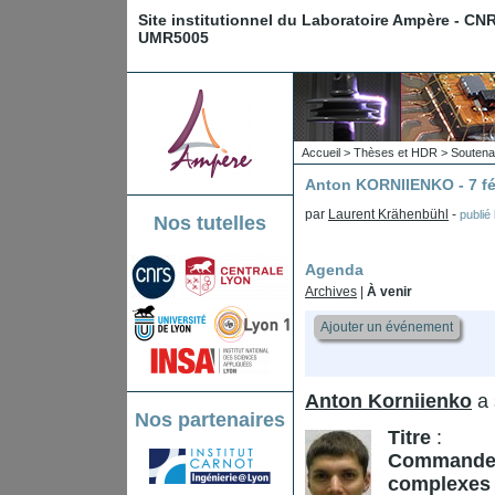
Site institutionnel du Laboratoire Ampère - CN
UMR5005
Accueil
>
Thèses et HDR
>
Souten
Anton KORNIIENKO - 7 fé
par
Laurent Krähenbühl
-
publié
Nos tutelles
Agenda
Archives
|
À venir
Ajouter un événement
Anton Korniienko
a 
Nos partenaires
Titre
:
Commande R
complexes 