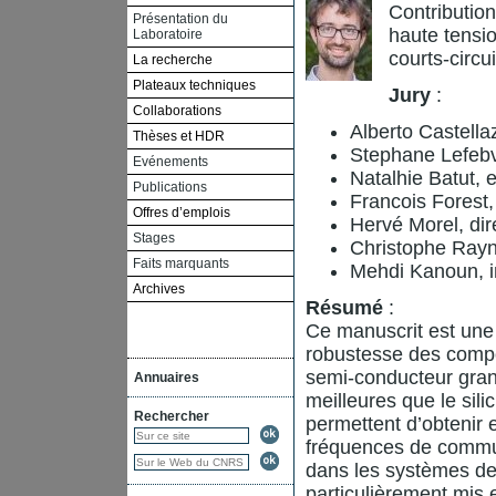
Contributio
Présentation du
haute tensio
Laboratoire
courts-circui
La recherche
Plateaux techniques
Jury
:
Collaborations
Alberto Castellaz
Thèses et HDR
Stephane Lefebv
Evénements
Natalhie Batut, 
Publications
Francois Forest,
Offres d’emplois
Hervé Morel, di
Stages
Christophe Ray
Faits marquants
Mehdi Kanoun, i
Archives
Résumé
:
Ce manuscrit est une c
robustesse des comp
semi-conducteur gran
Annuaires
meilleures que le sil
Rechercher
permettent d’obtenir 
fréquences de commut
dans les systèmes de
particulièrement mis 