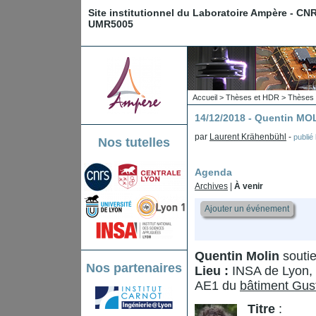
Site institutionnel du Laboratoire Ampère - CN
UMR5005
Accueil
>
Thèses et HDR
>
Thèses 
14/12/2018 - Quentin MO
par
Laurent Krähenbühl
-
publié
Nos tutelles
Agenda
Archives
|
À venir
Ajouter un événement
Quentin Molin
soutie
Nos partenaires
Lieu :
INSA de Lyon, 
AE1 du
bâtiment Gus
Titre
: